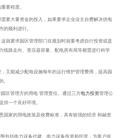
的重要程度。
都需要大量资金的投入，如果要求企业业主自费解决供电
作的顺利进行。
，这就要求园区管理部门在规划时就要考虑自行投资或是
力线路走向、变压器容量、配电房布局等都需进行科学
资，又能减少配电设施每年的运行维护管理费用，提高园
电力安装—变压器安装
的。
电力投资
业园区管理方的用电 管理责任。通过三方
管理公
提供一个良好环境。
悉国家的用电政策及收费标准，具有较强的经济 和融资
范围包括电力设备代建、
电力设备
投资和托管，为客户提