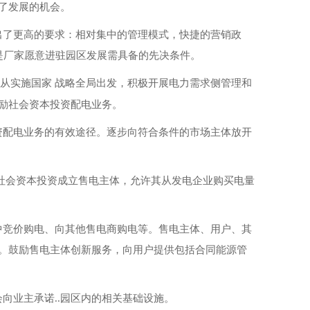
了发展的机会。
出了更高的要求：相对集中的管理模式，快捷的营销政
是厂家愿意进驻园区发展需具备的先决条件。
神：从实施国家 战略全局出发，积极开展电力需求侧管理和
励社会资本投资配电业务。
资配电业务的有效途径。逐步向符合条件的市场主体放开
励社会资本投资成立售电主体，允许其从发电企业购买电量
中竞价购电、向其他售电商购电等。售电主体、用户、其
。鼓励售电主体创新服务，向用户提供包括合同能源管
向业主承诺..园区内的相关基础设施。